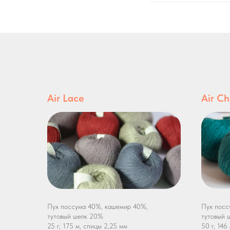
Air Lace
Air C
Пух поссума 40%, кашемир 40%,
Пух посс
тутовый шелк 20%
тутовый 
25 г, 175 м, спицы 2,25 мм
50 г, 146