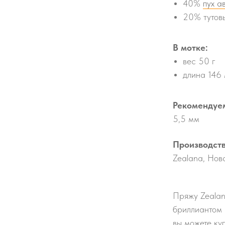
40%
пух а
20% тутов
В мотке:
вес 50 г
длина 146
Рекомендуе
5,5 мм
Производств
Zealana, Нов
Пряжу Zealan
бриллиантом 
вы можете куп