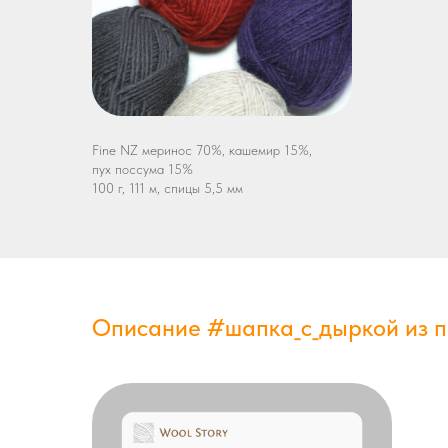
Fine NZ меринос 70%, кашемир 15%,
пух поссума 15%
100 г, 111 м, спицы 5,5 мм
Описание #шапка_с_дыркой из п