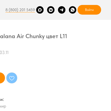
8 (800) 201 5459
Войти
lana Air Chunky цвет L11
03.11
и:
мир