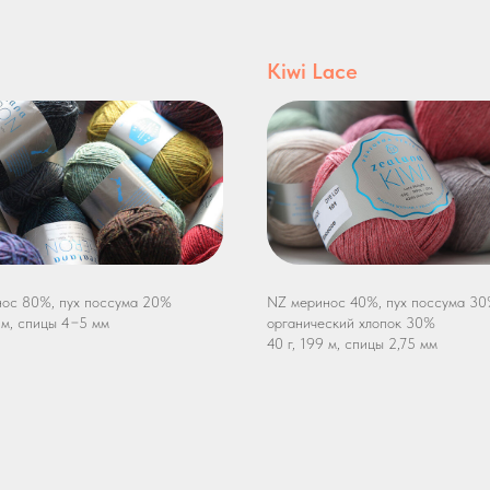
Kiwi Lace
ос 80%, пух поссума 20%
NZ меринос 40%, пух поссума 30
0 м, спицы 4−5 мм
органический хлопок 30%
40 г, 199 м, спицы 2,75 мм