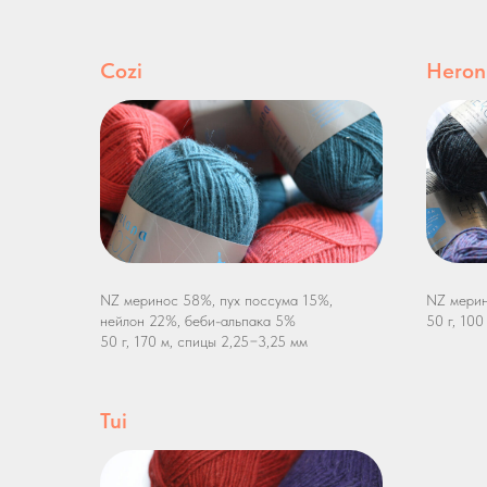
Cozi
Heron
NZ меринос 58%, пух поссума 15%,
NZ мерин
нейлон 22%, беби-альпака 5%
50 г, 10
50 г, 170 м, спицы 2,25−3,25 мм
Tui