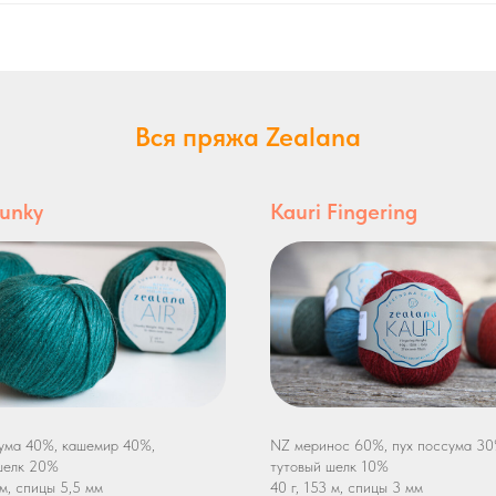
Вся пряжа Zealana
hunky
Kauri Fingering
ума 40%, кашемир 40%,
NZ меринос 60%, пух поссума 30
шелк 20%
тутовый шелк 10%
 м, спицы 5,5 мм
40 г, 153 м, спицы 3 мм