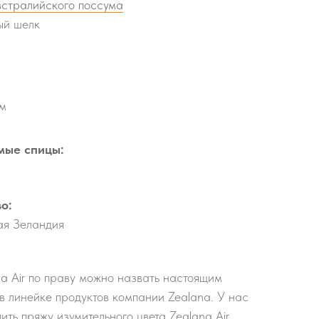
встралийского поссума
ый шелк
 м
мые спицы:
о:
ая Зеландия
a Air по праву можно назвать настоящим
в линейке продуктов компании Zealana. У нас
ить пряжу изумительного цвета Zealana Air