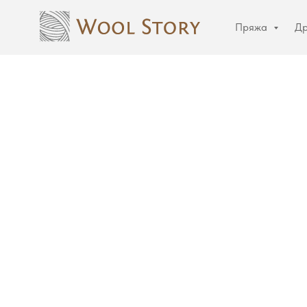
Пряжа
Др