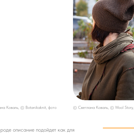
на Коваль, © Botanikaknit, фото
© Светлана Коваль, © Wool Story,
 роде описание подойдет как для