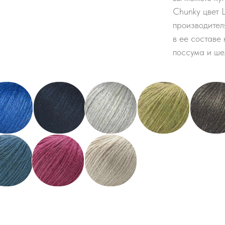
Chunky цвет L
производител
в ее составе
поссума и ше