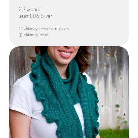
2,7 мотка
цвет L06 Silver
© chiaralg · www.ravelry.com
© chiaralg, фото