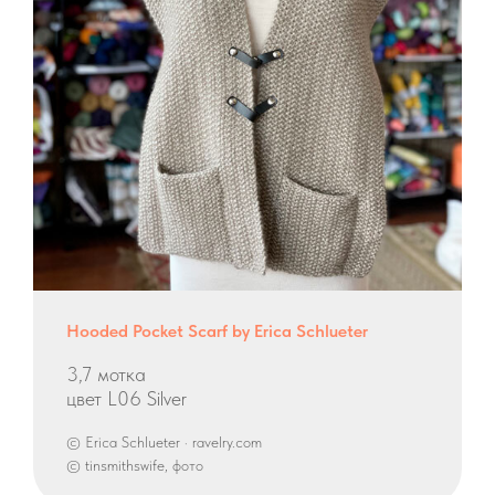
Hooded Pocket Scarf by Erica Schlueter
3,7 мотка
цвет L06 Silver
© Erica Schlueter · ravelry.com
© tinsmithswife, фото