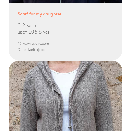
Scarf for my daughter
3,2 мотка
цвет L06 Silver
© www.ravelry.com
© feldwelt, фото