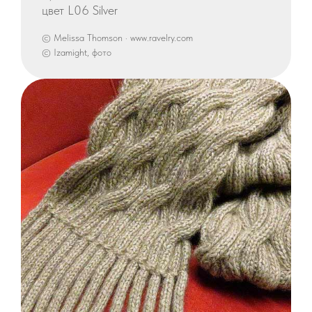
цвет L06 Silver
© Melissa Thomson · www.ravelry.com
© Izamight, фото