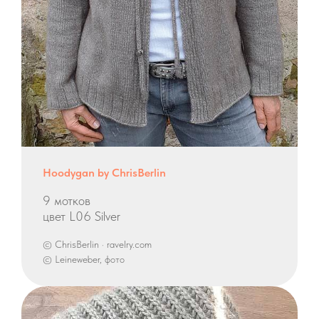
Hoodygan by ChrisBerlin
9 мотков
цвет L06 Silver
© ChrisBerlin · ravelry.com
© Leineweber, фото