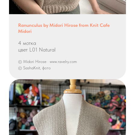
Ranunculus by Midori Hirose from Knit Cafe
Midori
4 мотка
цвет L01 Natural
© Midori Hirose · www.ravelry.com
© SashaKnit, фото