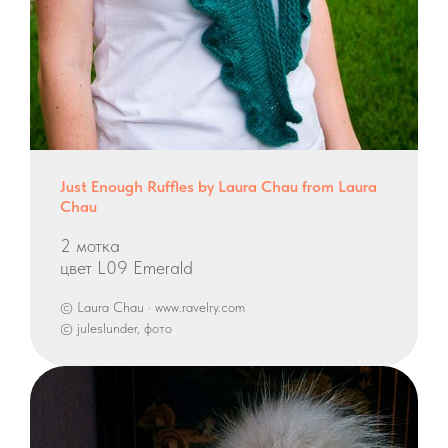
Just Enough Ruffles by Laura Chau from Laura
Chau
2 мотка
цвет L09 Emerald
© Laura Chau · www.ravelry.com
© juleslunder, фото