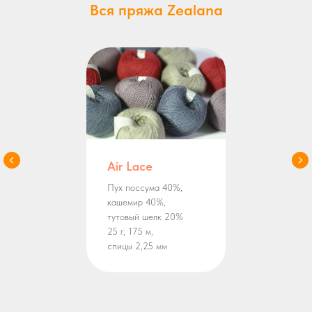
Вся пряжа Zealana
Air Lace
Пух поссума 40%,
кашемир 40%,
тутовый шелк 20%
25 г, 175 м,
спицы 2,25 мм