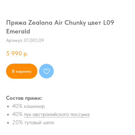
Пряжа Zealana Air Chunky цвет L09
Emerald
Артикул:
01.003.09
5 990
р.
В корзину
Состав пряжи:
40% кашемир
40%
пух австралийского поссума
20% тутовый шелк