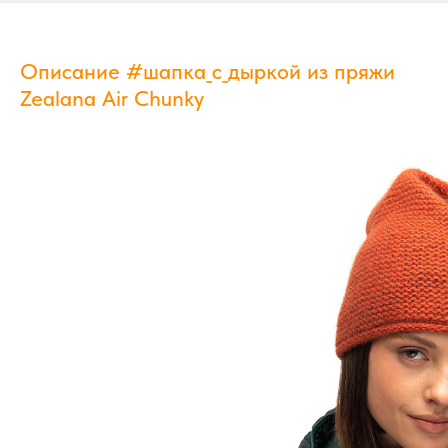
Описание #шапка_с_дыркой из пряжи
Zealana Air Chunky