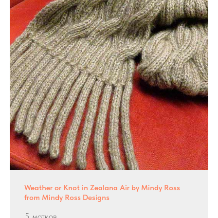
Weather or Knot in Zealana Air by Mindy Ross
from Mindy Ross Designs
5 мотков