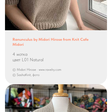
Ranunculus by Midori Hirose from Knit Cafe
Midori
4 мотка
цвет L01 Natural
© Midori Hirose · www.ravelry.com
© SashaKnit, фото