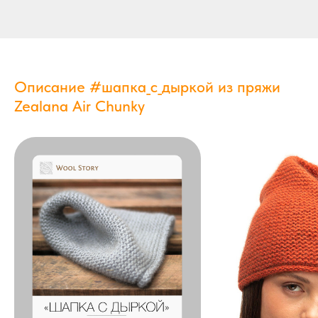
Описание #шапка_с_дыркой из пряжи
Zealana Air Chunky