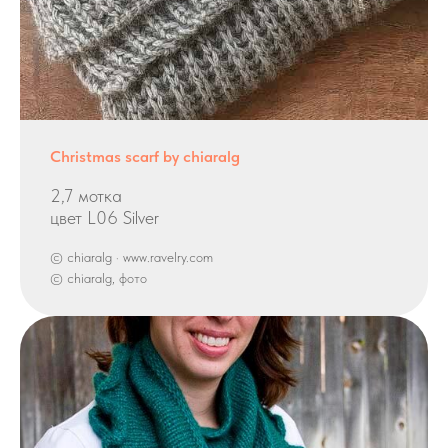
Christmas scarf by chiaralg
2,7 мотка
цвет L06 Silver
© chiaralg · www.ravelry.com
© chiaralg, фото