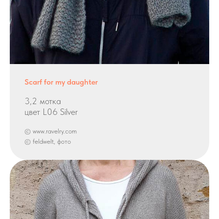
Scarf for my daughter
3,2 мотка
цвет L06 Silver
© www.ravelry.com
© feldwelt, фото