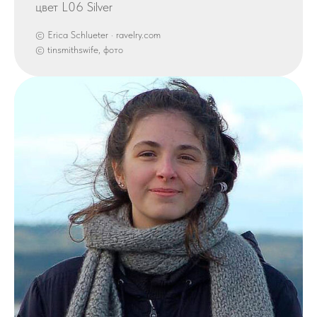
цвет L06 Silver
© Erica Schlueter · ravelry.com
© tinsmithswife, фото