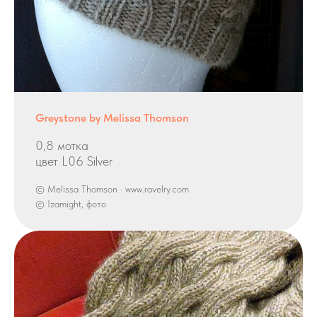
Greystone by Melissa Thomson
0,8 мотка
цвет L06 Silver
© Melissa Thomson · www.ravelry.com
© Izamight, фото