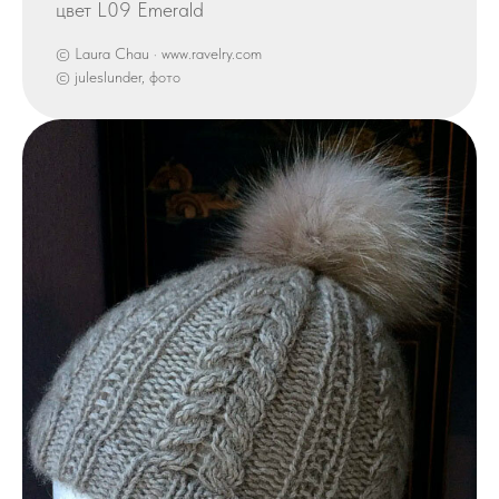
цвет L09 Emerald
© Laura Chau · www.ravelry.com
© juleslunder, фото