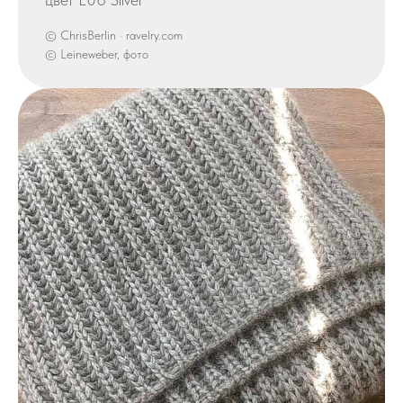
© ChrisBerlin · ravelry.com
© Leineweber, фото