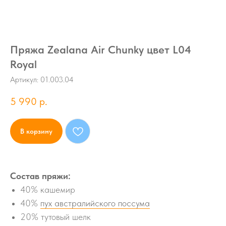
Пряжа Zealana Air Chunky цвет L04
Royal
Артикул:
01.003.04
5 990
р.
В корзину
Состав пряжи:
40% кашемир
40%
пух австралийского поссума
20% тутовый шелк