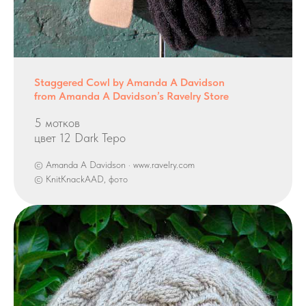
Staggered Cowl by Amanda A Davidson
from Amanda A Davidson’s Ravelry Store
5 мотков
цвет 12 Dark Tepo
© Amanda A Davidson · www.ravelry.com
© KnitKnackAAD, фото