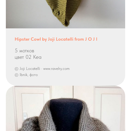
Hipster Cowl by Joji Locatelli from J O J I
5 мотков
цвет 02 Kea
© Joji Locatelli · www.ravelry.com
© Ibnik, фото