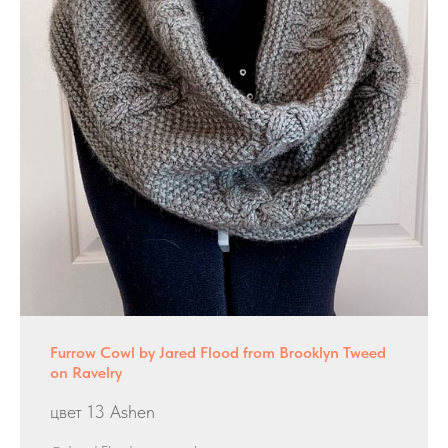
Furrow Cowl by Jared Flood from Brooklyn Tweed
on Ravelry
цвет 13 Ashen