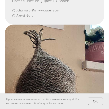
цвет 01 Natural / цвет 13 Ashen
© Johanna ShiM · www.ravelry.com
© Alexej, фото
Продолжая использовать этот сайт и нажимая кнопку «ОК»,
OK
вы даете
согласие на обработку файлов cookie