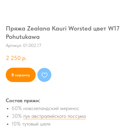
Пряжа Zealana Kauri Worsted цвет W17
Pohutukawa
Артикул:
01.002.17
2 250
р.
В корзину
Состав пряжи:
60% новозеландский меринос
30%
пух австралийского поссума
10% тутовый шелк