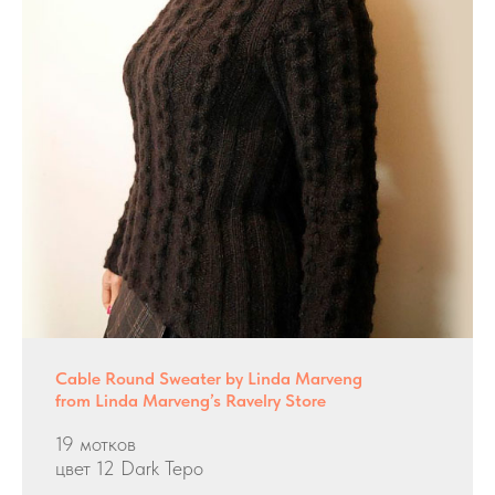
Cable Round Sweater by Linda Marveng
from Linda Marveng’s Ravelry Store
19 мотков
цвет 12 Dark Tepo