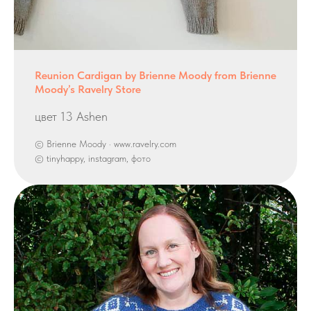
Reunion Cardigan by Brienne Moody from Brienne
Moody’s Ravelry Store
цвет 13 Ashen
© Brienne Moody · www.ravelry.com
© tinyhappy, instagram, фото