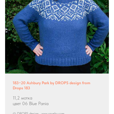
183−20 Ashbury Park by DROPS design from
Drops 183
11,2 мотка
цвет 06 Blue Pania
© DROPS design · www.ravelry.com