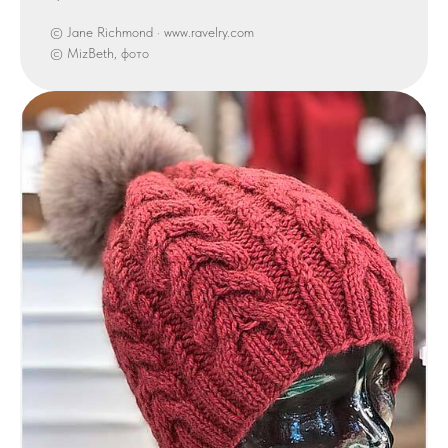
© Jane Richmond · www.ravelry.com
© MizBeth, фото