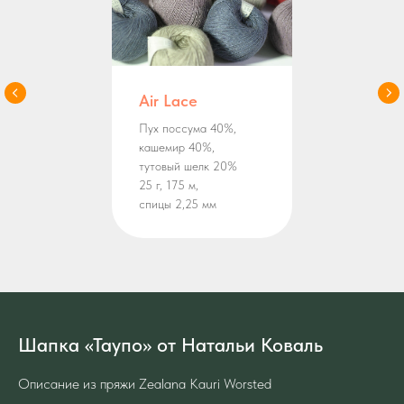
Air Lace
Пух поссума 40%,
кашемир 40%,
тутовый шелк 20%
25 г, 175 м,
спицы 2,25 мм
Шапка «Таупо» от Натальи Коваль
Описание из пряжи Zealana Kauri Worsted