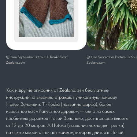
© Free September Pattern: Tī Kōuka Scarf,
© Free September Pattern: Tī Kōuk
Zealana.com
Zealana.com
Как и другие описания от Zealana, эти бесплатные
инструкции по вязанию отражают уникальную природу
Новой Зеландии. Ti-Kouka (название шарфа), более
известное как «Капустное дерево», — одно из самых
необычных деревьев Новой Зеландии, достигающее высоты
от 12 до 20 метров. А Hotoke (название чехла для грелки)
на языке маори означает «зима», которая длится в Новой