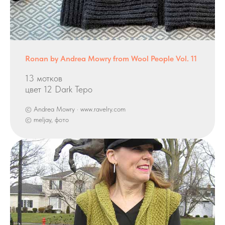
Ronan by Andrea Mowry from Wool People Vol. 11
13 мотков
цвет 12 Dark Tepo
© Andrea Mowry · www.ravelry.com
© meljay, фото