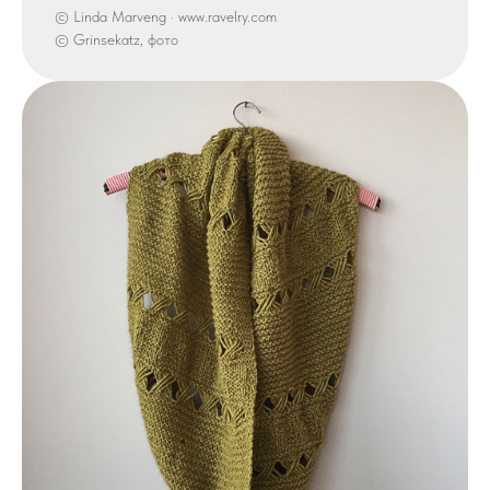
© Linda Marveng · www.ravelry.com
© Grinsekatz, фото