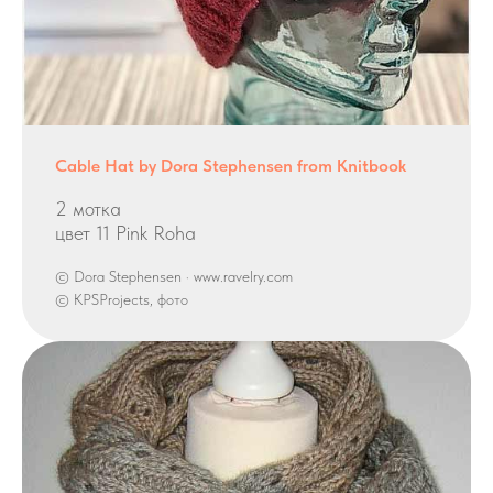
Cable Hat by Dora Stephensen from Knitbook
2 мотка
цвет 11 Pink Roha
© Dora Stephensen · www.ravelry.com
© KPSProjects, фото