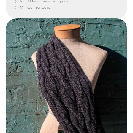
© Jared Flood · www.ravelry.com
© MiniGuinea, фото