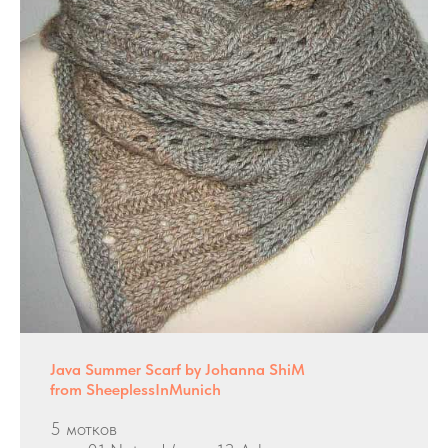
Java Summer Scarf by Johanna ShiM
from SheeplessInMunich
5 мотков