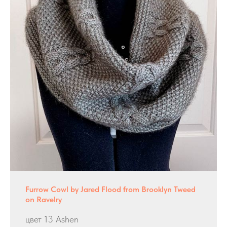
Furrow Cowl by Jared Flood from Brooklyn Tweed
on Ravelry
цвет 13 Ashen