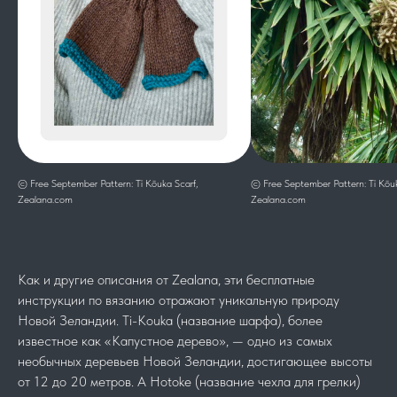
© Free September Pattern: Tī Kōuka Scarf,
© Free September Pattern: Tī Kōuk
Zealana.com
Zealana.com
Как и другие описания от Zealana, эти бесплатные
инструкции по вязанию отражают уникальную природу
Новой Зеландии. Ti-Kouka (название шарфа), более
известное как «Капустное дерево», — одно из самых
необычных деревьев Новой Зеландии, достигающее высоты
от 12 до 20 метров. А Hotoke (название чехла для грелки)