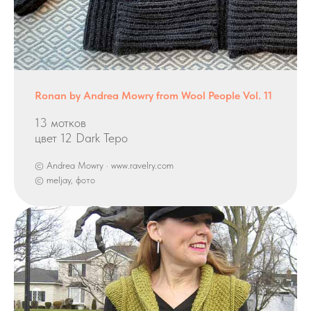
Ronan by Andrea Mowry from Wool People Vol. 11
13 мотков
цвет 12 Dark Tepo
© Andrea Mowry · www.ravelry.com
© meljay, фото