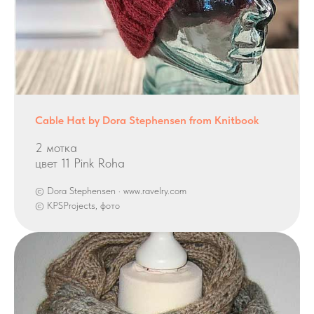
Cable Hat by Dora Stephensen from Knitbook
2 мотка
цвет 11 Pink Roha
© Dora Stephensen · www.ravelry.com
© KPSProjects, фото