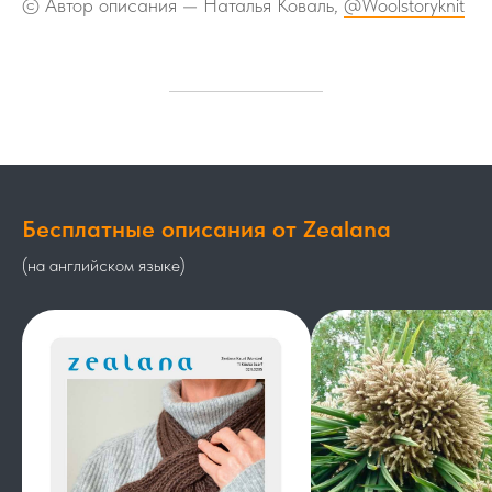
© Автор описания — Наталья Коваль,
@Woolstoryknit
Бесплатные описания от Zealana
(на английском языке)