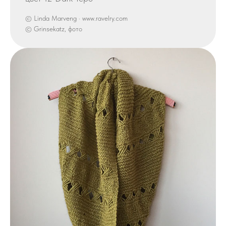
© Linda Marveng · www.ravelry.com
© Grinsekatz, фото