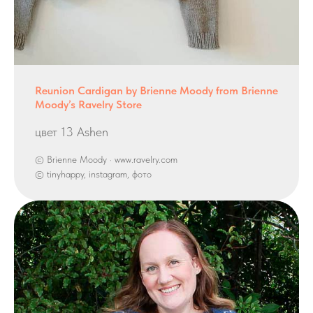
Reunion Cardigan by Brienne Moody from Brienne
Moody’s Ravelry Store
цвет 13 Ashen
© Brienne Moody · www.ravelry.com
© tinyhappy, instagram, фото