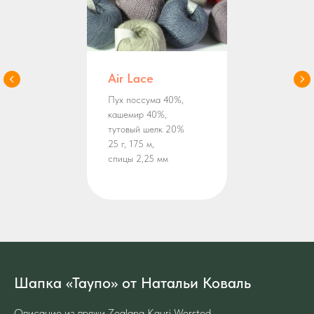
Air Lace
Пух поссума 40%,
кашемир 40%,
тутовый шелк 20%
25 г, 175 м,
спицы 2,25 мм
Шапка «Таупо» от Натальи Коваль
Описание из пряжи Zealana Kauri Worsted