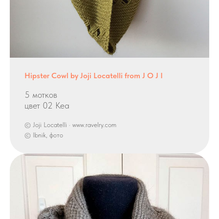
Hipster Cowl by Joji Locatelli from J O J I
5 мотков
цвет 02 Kea
© Joji Locatelli · www.ravelry.com
© Ibnik, фото