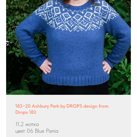
183−20 Ashbury Park by DROPS design from
Drops 183
11,2 мотка
цвет 06 Blue Pania