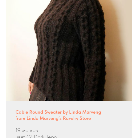
Cable Round Sweater by Linda Marveng
from Linda Marveng’s Ravelry Store
19 мотков
цвет 12 Dark Tepo