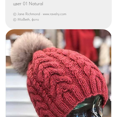
цвет 01 Natural
© Jane Richmond · www.ravelry.com
© MizBeth, фото