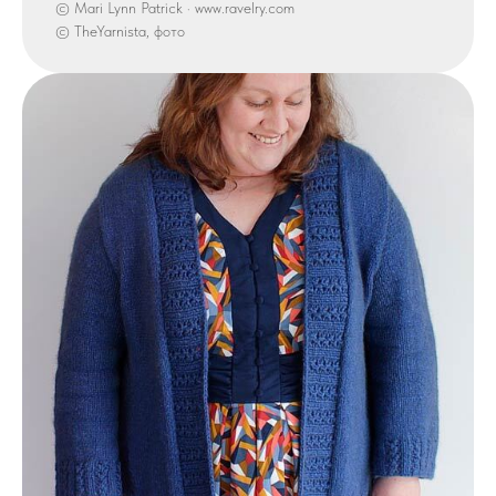
© Mari Lynn Patrick · www.ravelry.com
© TheYarnista, фото