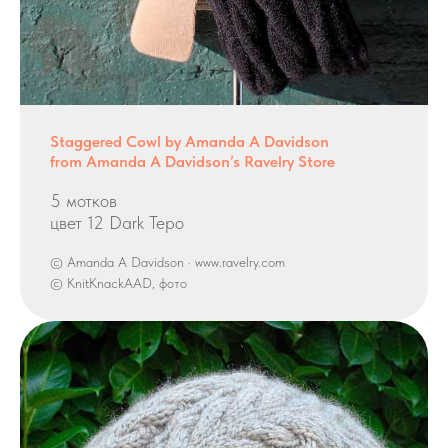
Staggered Cowl by Amanda A Davidson
from Amanda A Davidson’s Ravelry Store
5 мотков
цвет 12 Dark Tepo
© Amanda A Davidson · www.ravelry.com
© KnitKnackAAD, фото