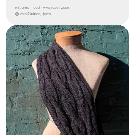
© Jared Flood · www.ravelry.com
© MiniGuinea, фото