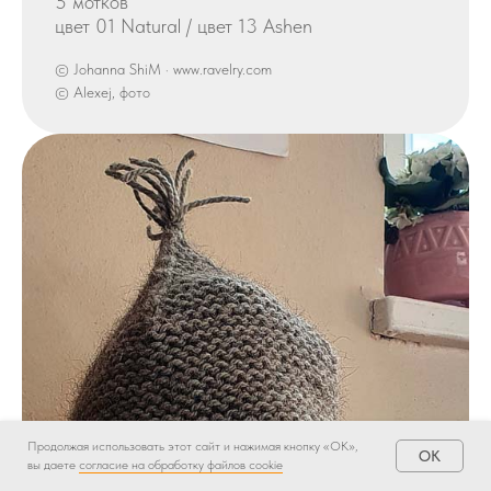
5 мотков
цвет 01 Natural / цвет 13 Ashen
© Johanna ShiM · www.ravelry.com
© Alexej, фото
Продолжая использовать этот сайт и нажимая кнопку «ОК»,
OK
вы даете
согласие на обработку файлов cookie