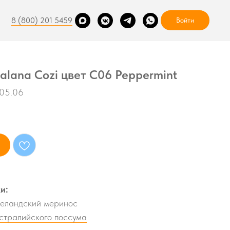
8 (800) 201 5459
Войти
alana Cozi цвет C06 Peppermint
005.06
и:
еландский меринос
встралийского поссума