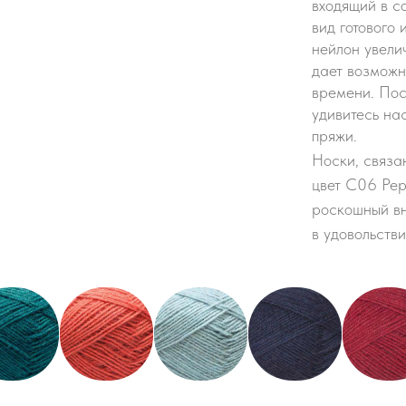
входящий в с
вид готового 
нейлон увелич
дает возможн
времени. Пос
удивитесь нас
пряжи.
Носки, связа
цвет C06 Pep
роскошный вн
в удовольстви