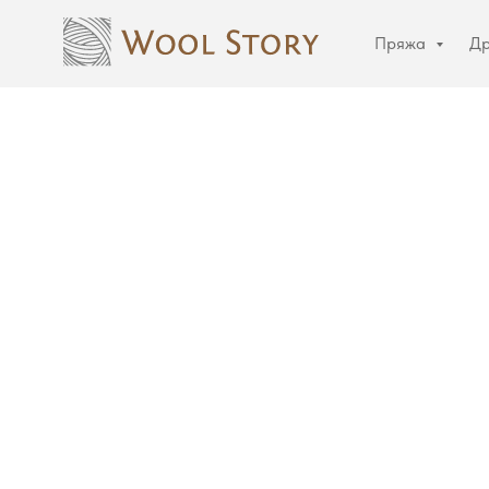
Пряжа
Др