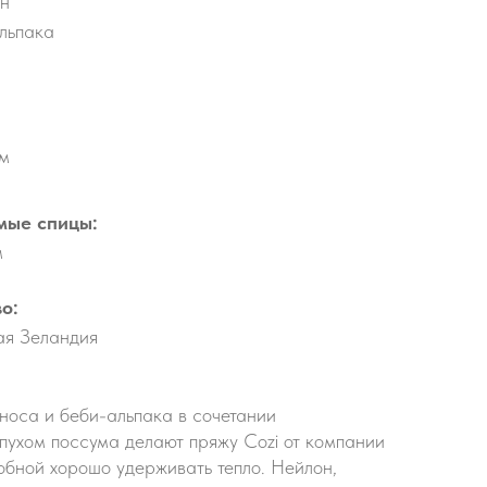
н
льпака
 м
мые спицы:
м
о:
ая Зеландия
оса и беби-альпака в сочетании
пухом поссума делают пряжу Cozi от компании
обной хорошо удерживать тепло. Нейлон,