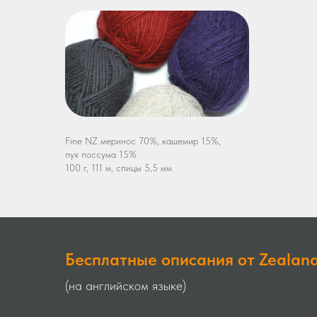
Fine NZ меринос 70%, кашемир 15%,
пух поссума 15%
100 г, 111 м, спицы 5,5 мм
Бесплатные описания от Zealan
(на английском языке)