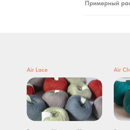
Примерный ра
Air Lace
Air C