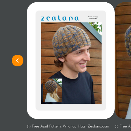
© Free April Pattern: Whānau Hats, Zealana.com
© Free Ap