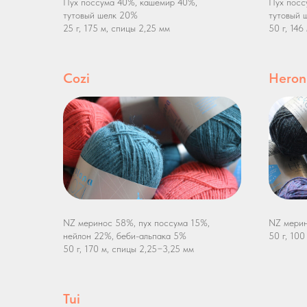
Пух поссума 40%, кашемир 40%,
Пух посс
тутовый шелк 20%
тутовый 
25 г, 175 м, спицы 2,25 мм
50 г, 146
Cozi
Heron
NZ меринос 58%, пух поссума 15%,
NZ мерин
нейлон 22%, беби-альпака 5%
50 г, 10
50 г, 170 м, спицы 2,25−3,25 мм
Tui