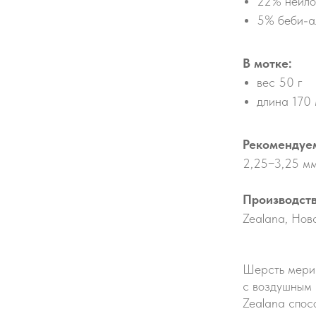
22% нейло
5% беби-а
В мотке:
вес 50 г
длина 170
Рекомендуе
2,25−3,25 м
Производств
Zealana, Нов
Шерсть мерин
с воздушным 
Zealana спос