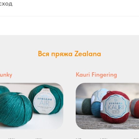
сход
Вся пряжа Zealana
hunky
Kauri Fingering