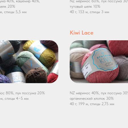
ума 40%, кашемир 40%,
NZ меринос 60%, пух поссума 30
шелк 20%
тутовый шелк 10%
 м, спицы 5,5 мм
40 г, 153 м, спицы 3 мм
Kiwi Lace
ос 80%, пух поссума 20%
NZ меринос 40%, пух поссума 30
0 м, спицы 4−5 мм
органический хлопок 30%
40 г, 199 м, спицы 2,75 мм