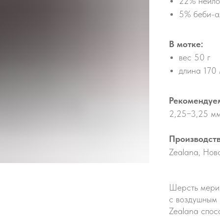
22% нейло
5% беби-а
В мотке:
вес 50 г
длина 170
Рекомендуе
2,25−3,25 м
Производств
Zealana, Нов
Шерсть мерин
с воздушным 
Zealana спос