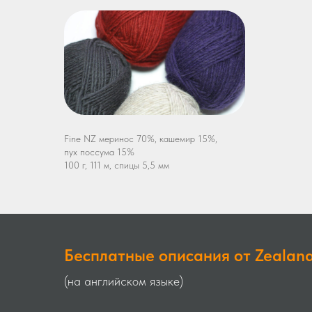
Fine NZ меринос 70%, кашемир 15%,
пух поссума 15%
100 г, 111 м, спицы 5,5 мм
Бесплатные описания от Zealan
(на английском языке)