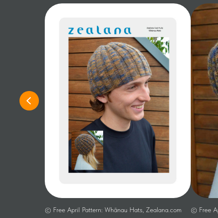
© Free April Pattern: Whānau Hats, Zealana.com
© Free Ap