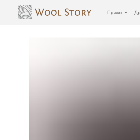
Пряжа
Др