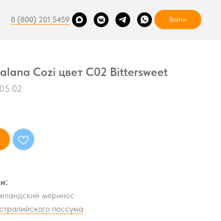
8 (800) 201 5459
Войти
lana Cozi цвет C02 Bittersweet
005.02
и:
еландский меринос
встралийского поссума