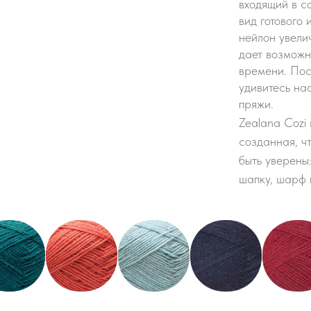
входящий в с
вид готового 
нейлон увелич
дает возможн
времени. Пос
удивитесь нас
пряжи.
Zealana Cozi 
созданная, чт
быть уверены
шапку, шарф и