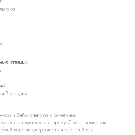
н
льпака
 м
мые спицы:
м
о:
ая Зеландия
оса и беби-альпака в сочетании
пухом поссума делают пряжу Cozi от компании
обной хорошо удерживать тепло. Нейлон,