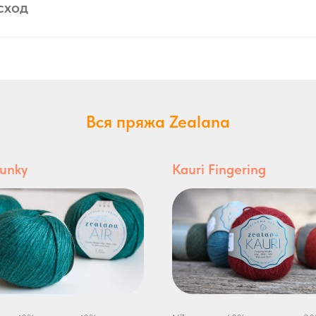
сход
Вся пряжа Zealana
hunky
Kauri Fingering