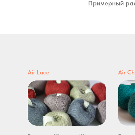
Примерный ра
Air Lace
Air C