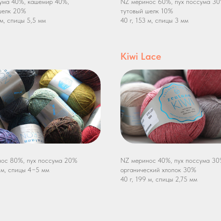
ума 40%, кашемир 40%,
NZ меринос 60%, пух поссума 30
шелк 20%
тутовый шелк 10%
 м, спицы 5,5 мм
40 г, 153 м, спицы 3 мм
Kiwi Lace
ос 80%, пух поссума 20%
NZ меринос 40%, пух поссума 30
0 м, спицы 4−5 мм
органический хлопок 30%
40 г, 199 м, спицы 2,75 мм