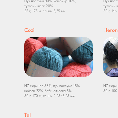
Пух поссума 40%, кашемир 40%,
Пух посс
тутовый шелк 20%
тутовый 
25 г, 175 м, спицы 2,25 мм
50 г, 146
Cozi
Heron
NZ меринос 58%, пух поссума 15%,
NZ мерин
нейлон 22%, беби-альпака 5%
50 г, 10
50 г, 170 м, спицы 2,25−3,25 мм
Tui