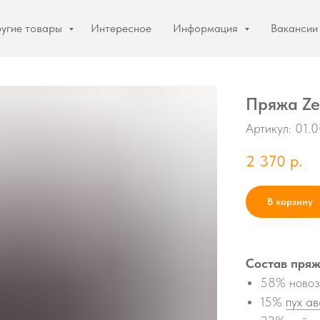
угие товары
Интересное
Информация
Вакансии
Пряжа Zea
Артикул:
01.
2 370
р.
В корзину
Состав пряж
58% новоз
15%
пух а