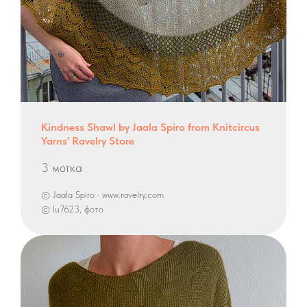
Kindness Shawl by Jaala Spiro from Knitcircus
Yarns' Ravelry Store
3 мотка
© Jaala Spiro · www.ravelry.com
© lu7623, фото