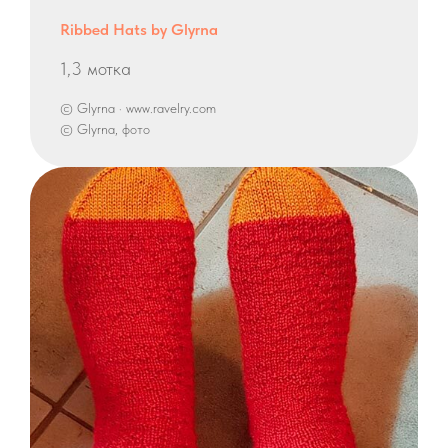
Ribbed Hats by Glyrna
1,3 мотка
© Glyrna · www.ravelry.com
© Glyrna, фото