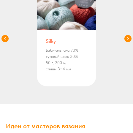
Silky
Бэби-альпака 70%,
тутовый шелк 30%
50 г, 200 м,
спицы 3−4 мм
Идеи от мастеров вязания