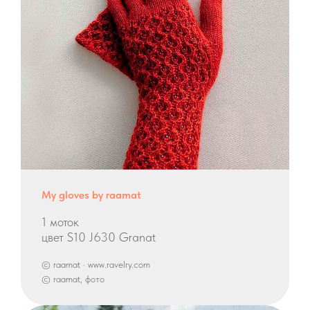
My gloves by raamat
1 моток
цвет S10 J630 Granat
© raamat · www.ravelry.com
© raamat, фото