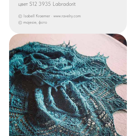
цвет S12 3935 Labradorit
© Isabell Kraemer · www.ravelry.com
© majesie, фото