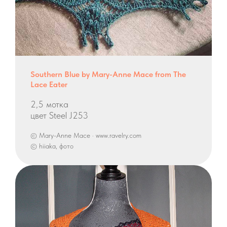
Southern Blue by Mary-Anne Mace from The
Lace Eater
2,5 мотка
цвет Steel J253
© Mary-Anne Mace · www.ravelry.com
© hiiaka, фото