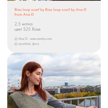
Bias loop scarf by Bias loop scarf by Ana D
from Ana D
2,5 мотка
цвет S25 Rose
© Ana D · www.ravelry.com
© aconforti, фото