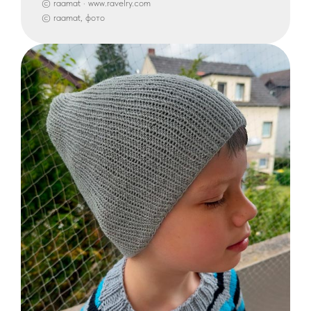
© raamat · www.ravelry.com
© raamat, фото