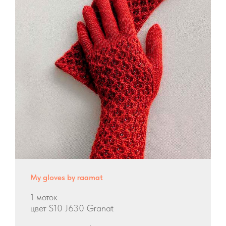
My gloves by raamat
1 моток
цвет S10 J630 Granat