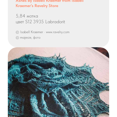
Ashes by Isabell Kraemer from Isabell
Kraemer’s Ravelry Store
5,84 мотка
цвет S12 3935 Labradorit
© Isabell Kraemer · www.ravelry.com
© majesie, фото