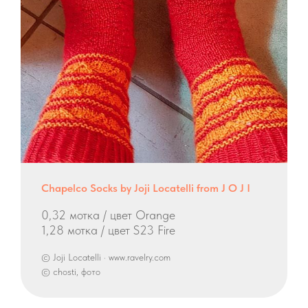
Chapelco Socks by Joji Locatelli from J O J I
0,32 мотка / цвет Orange
1,28 мотка / цвет S23 Fire
© Joji Locatelli · www.ravelry.com
© chosti, фото