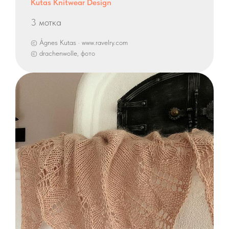
Kutas Knitwear Design
3 мотка
© Ágnes Kutas · www.ravelry.com
© drachenwolle, фото