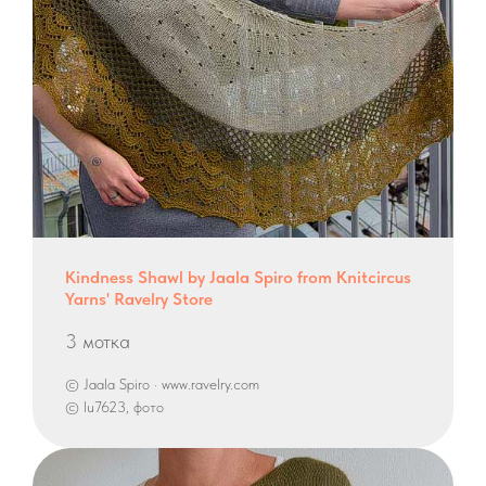
Kindness Shawl by Jaala Spiro from Knitcircus
Yarns' Ravelry Store
3 мотка
© Jaala Spiro · www.ravelry.com
© lu7623, фото