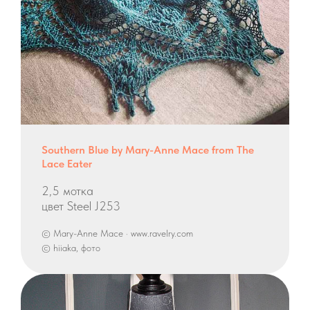
Southern Blue by Mary-Anne Mace from The
Lace Eater
2,5 мотка
цвет Steel J253
© Mary-Anne Mace · www.ravelry.com
© hiiaka, фото