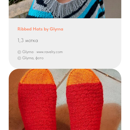
Ribbed Hats by Glyrna
1,3 мотка
© Glyrna · www.ravelry.com
© Glyrna, фото