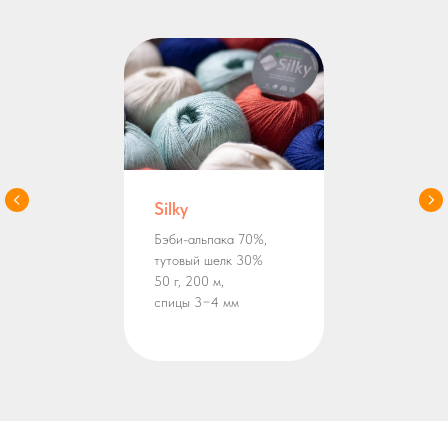
Silky
Бэби-альпака 70%,
тутовый шелк 30%
50 г, 200 м,
спицы 3−4 мм