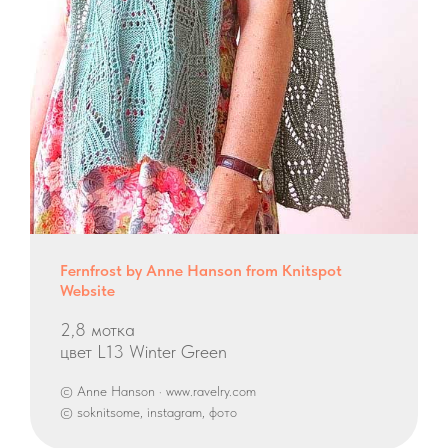
Fernfrost by Anne Hanson from Knitspot
Website
2,8 мотка
цвет L13 Winter Green
© Anne Hanson · www.ravelry.com
© soknitsome, instagram, фото