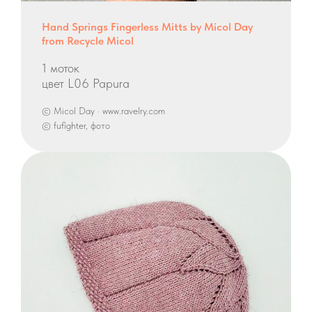
Hand Springs Fingerless Mitts by Micol Day
from Recycle Micol
1 моток
цвет L06 Papura
© Micol Day · www.ravelry.com
© fufighter, фото