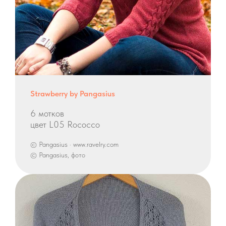
Strawberry by Pangasius
6 мотков
цвет L05 Rococco
© Pangasius · www.ravelry.com
© Pangasius, фото