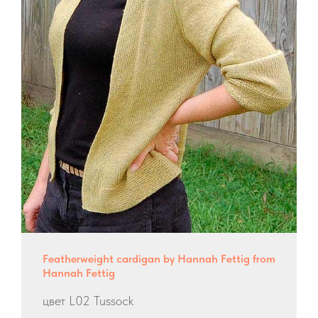
Featherweight cardigan by Hannah Fettig from
Hannah Fettig
цвет L02 Tussock