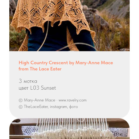
High Country Crescent by Mary-Anne Mace
from The Lace Eater
3 мотка
цвет L03 Sunset
© Mary-Anne Mace · www.ravelry.com
© TheLaceEater, instagram, фото