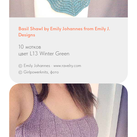
Basil Shawl by Emily Johannes from Emily J.
Designs
10 мотков
цвет L13 Winter Green
© Emily Johannes · www.ravelry.com
© Girlpowerknits, фото