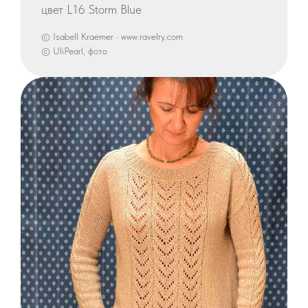
цвет L16 Storm Blue
© Isabell Kraemer · www.ravelry.com
© UliPearl, фото