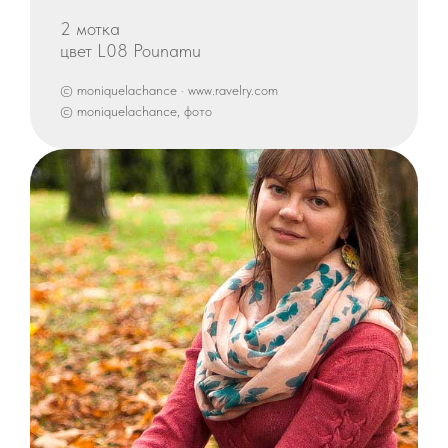
2 мотка
цвет L08 Pounamu
© moniquelachance · www.ravelry.com
© moniquelachance, фото