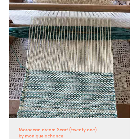
Moroccan dream Scarf (twenty one)
by moniquelachance