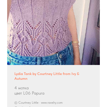
Lydia Tank by Courtney Little from Ivy &
Autumn
4 мотка
цвет L06 Papura
© Courtney Little · www.ravelry.com