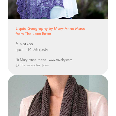
Liquid Geography by Mary-Anne Mace
from The Lace Eater
5 мотков
цвет L14 Majesty
© Mary-Anne Mace · www.ravelry.com
© TheLaceEater, фото