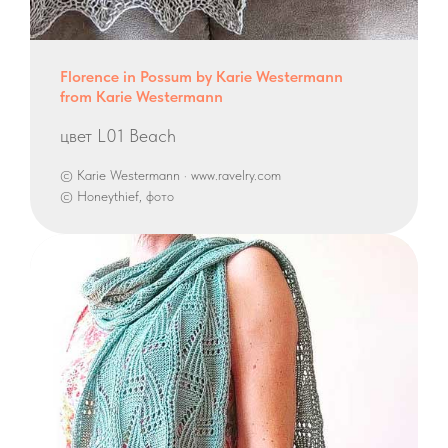
Florence in Possum by Karie Westermann
from Karie Westermann
цвет L01 Beach
© Karie Westermann · www.ravelry.com
© Honeythief, фото