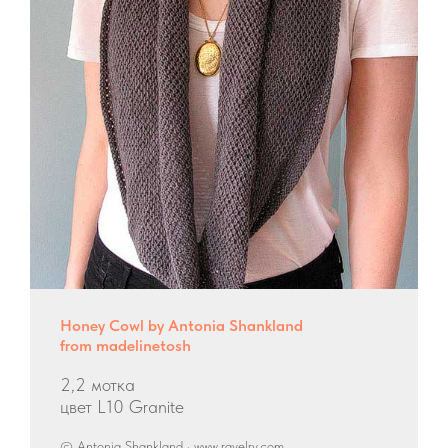
Honey Cowl by Antonia Shankland
from madelinetosh
2,2 мотка
цвет L10 Granite
© Antonia Shankland · www.ravelry.com