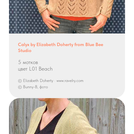
Calyx by Elizabeth Doherty from Blue Bee
Studio
5 мотков
цвет L01 Beach
© Elizabeth Doherty · www.ravelry.com
© Bunny-B, фото