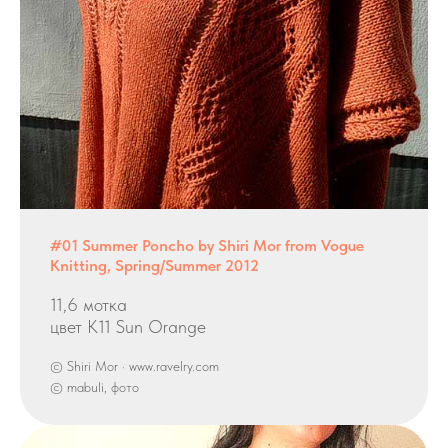
#01 Summer Poncho by Shiri Mor from Vogue
Knitting, Spring/Summer 2012
11,6 мотка
цвет K11 Sun Orange
© Shiri Mor · www.ravelry.com
© mabuli, фото