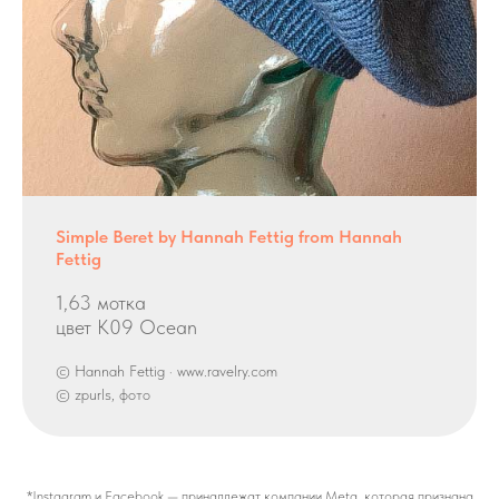
Simple Beret by Hannah Fettig from Hannah
Fettig
1,63 мотка
цвет K09 Ocean
© Hannah Fettig · www.ravelry.com
© zpurls, фото
*Instagram и Facebook — принадлежат компании Meta, которая признана