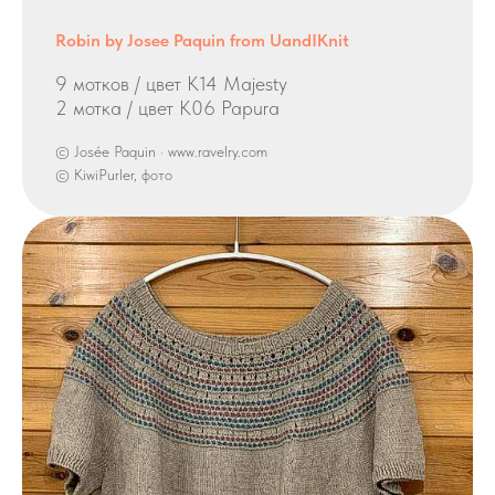
Robin by Josee Paquin from UandIKnit
9 мотков / цвет K14 Majesty
2 мотка / цвет K06 Papura
© Josée Paquin · www.ravelry.com
© KiwiPurler, фото