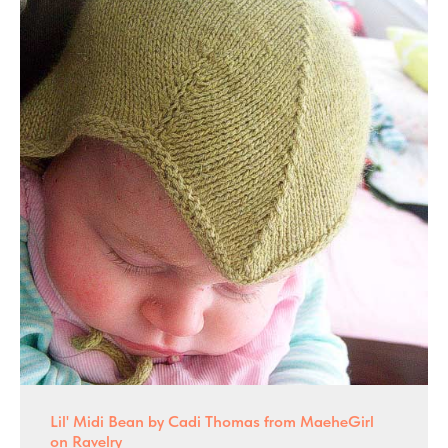
Lil' Midi Bean by Cadi Thomas from MaeheGirl
on Ravelry