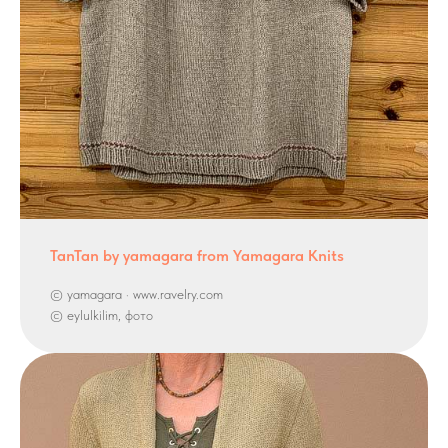
TanTan by yamagara from Yamagara Knits
© yamagara · www.ravelry.com
© eylulkilim, фото