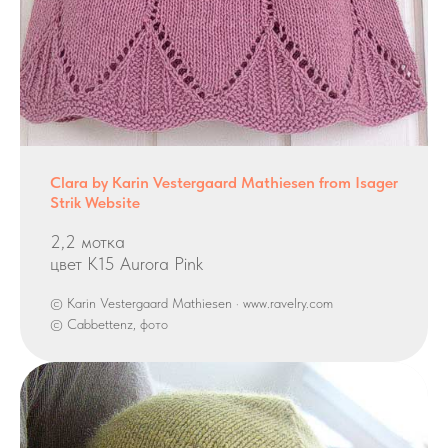
Clara by Karin Vestergaard Mathiesen from Isager
Strik Website
2,2 мотка
цвет K15 Aurora Pink
© Karin Vestergaard Mathiesen · www.ravelry.com
© Cabbettenz, фото