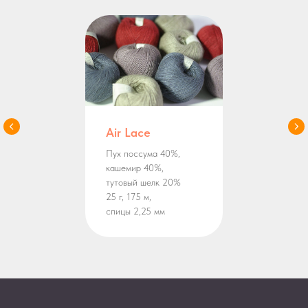
Air Lace
Пух поссума 40%,
кашемир 40%,
тутовый шелк 20%
25 г, 175 м,
спицы 2,25 мм