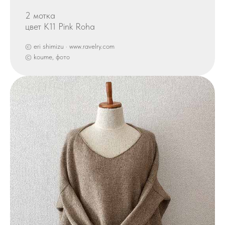
2 мотка
цвет K11 Pink Roha
© eri shimizu · www.ravelry.com
© koume, фото