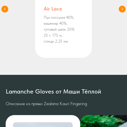
Air Lace
Пух поссума 40%,
кашемир 40%,
тутовый шелк 20%
25 г, 175 м,
спицы 2,25 мм
Lamanche Gloves от Маши Тёплой
Описание из пряжи Zealana Kauri Fingering