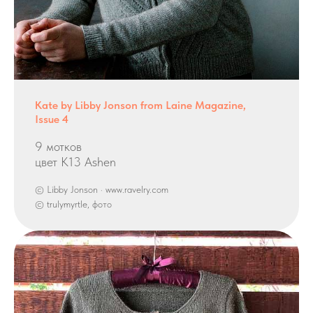
Kate by Libby Jonson from Laine Magazine,
Issue 4
9 мотков
цвет K13 Ashen
© Libby Jonson · www.ravelry.com
© trulymyrtle, фото