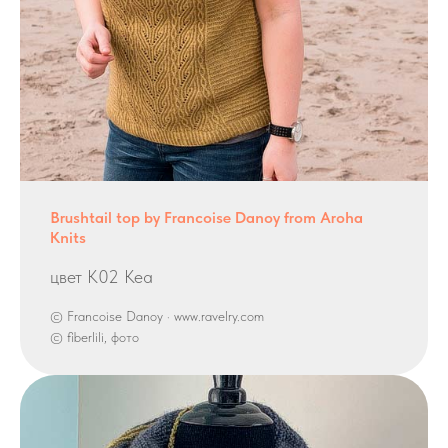
Brushtail top by Francoise Danoy from Aroha
Knits
цвет K02 Kea
© Francoise Danoy · www.ravelry.com
© fiberlili, фото