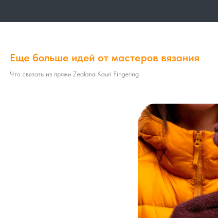
Еще больше идей от мастеров вязания
Что связать из пряжи Zealana Kauri Fingering