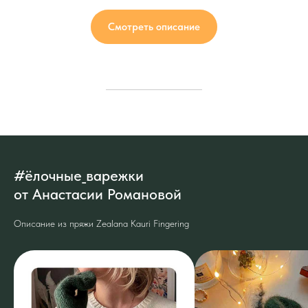
Смотреть описание
#ёлочные_варежки
от Анастасии Романовой
Описание из пряжи Zealana Kauri Fingering