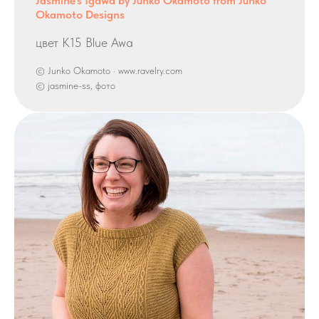
Jasmine’s Igawa by Junko Okamoto from Junko
Okamoto Designs
цвет K15 Blue Awa
© Junko Okamoto · www.ravelry.com
© jasmine-ss, фото