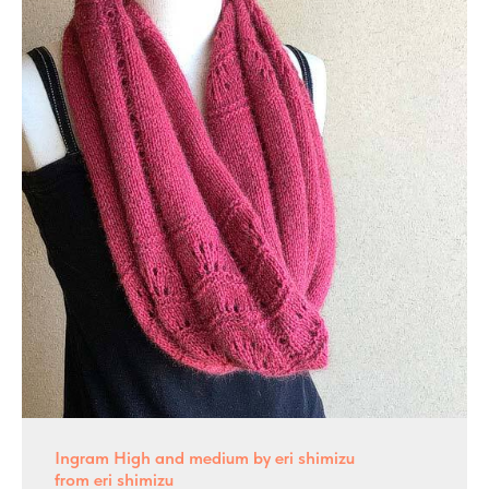
Ingram High and medium by eri shimizu
from eri shimizu