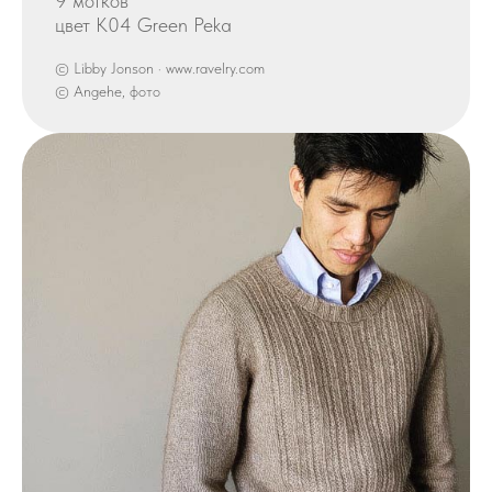
9 мотков
цвет K04 Green Peka
© Libby Jonson · www.ravelry.com
© Angehe, фото