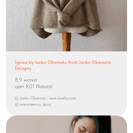
Igawa by Junko Okamoto from Junko Okamoto
Designs
8,9 мотка
цвет K01 Natural
© Junko Okamoto · www.ravelry.com
© marumeroco, фото