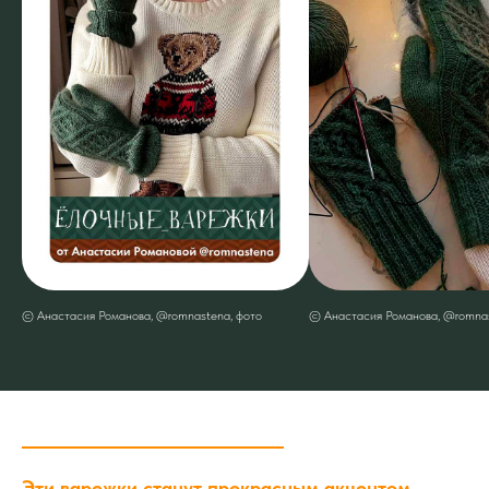
© Анастасия Романова, @romnastena, фото
© Анастасия Романова, @romnas
Эти варежки станут прекрасным акцентом