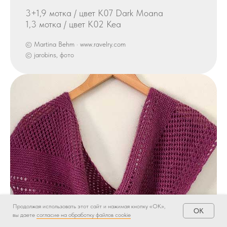
3+1,9 мотка / цвет K07 Dark Moana
1,3 мотка / цвет K02 Kea
© Martina Behm · www.ravelry.com
© jarobins, фото
Продолжая использовать этот сайт и нажимая кнопку «ОК»,
OK
вы даете
согласие на обработку файлов cookie