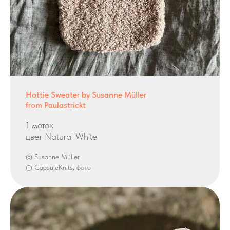
Hottie Sweater by Susanne Müller
from Paulastrickt
1 моток
цвет Natural White
© Susanne Müller
© CapsuleKnits, фото