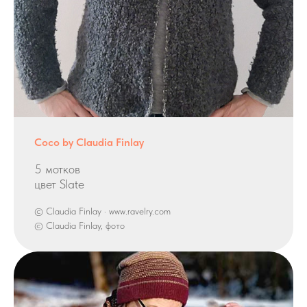
Coco by Claudia Finlay
5 мотков
цвет Slate
© Claudia Finlay · www.ravelry.com
© Claudia Finlay, фото