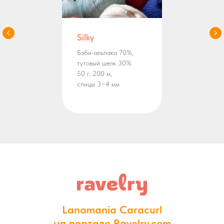
Silky
Бэби-альпака 70%,
тутовый шелк 30%
50 г, 200 м,
спицы 3−4 мм
Lanamania Caracurl
на портале Ravelry.com