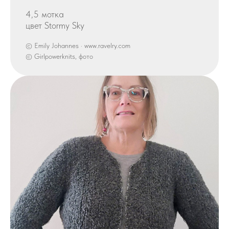
4,5 мотка
цвет Stormy Sky
© Emily Johannes · www.ravelry.com
© Girlpowerknits, фото