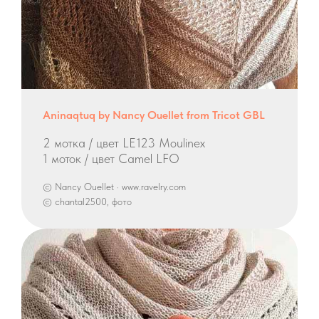
Aninaqtuq by Nancy Ouellet from Tricot GBL
2 мотка / цвет LE123 Moulinex
1 моток / цвет Camel LFO
© Nancy Ouellet · www.ravelry.com
© chantal2500, фото