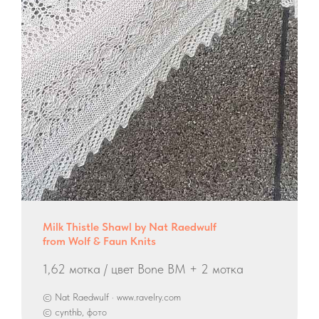
Milk Thistle Shawl by Nat Raedwulf
from Wolf & Faun Knits
1,62 мотка / цвет Bone BM + 2 мотка
© Nat Raedwulf · www.ravelry.com
© cynthb, фото