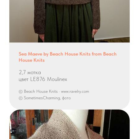
Sea Maeve by Beach House Knits from Beach
House Knits
2,7 мотка
цвет LE876 Moulinex
© Beach House Knits · www.ravelry.com
© SometimesCharming, фото