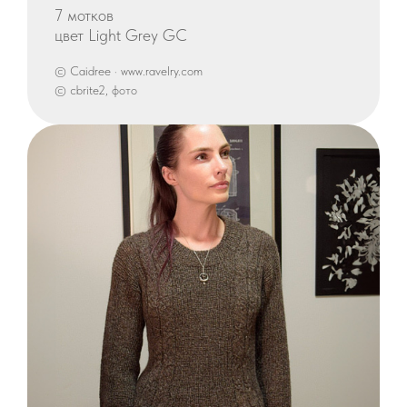
7 мотков
цвет Light Grey GC
© Caidree · www.ravelry.com
© cbrite2, фото