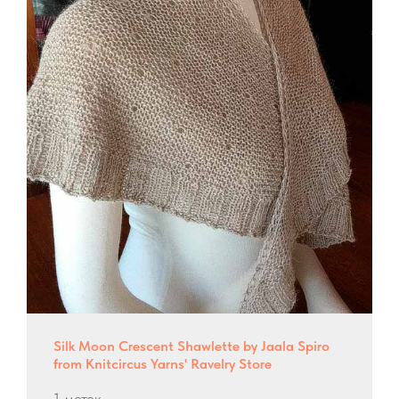
Silk Moon Crescent Shawlette by Jaala Spiro
from Knitcircus Yarns' Ravelry Store
1 моток