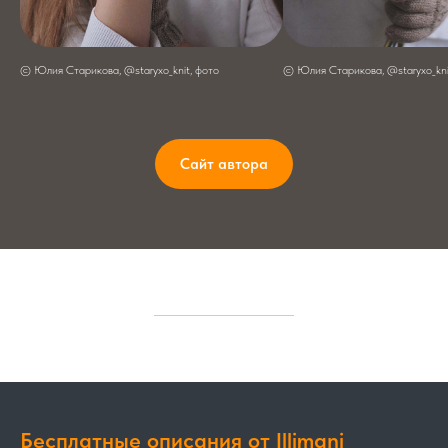
© Юлия Старикова, @staryxo_knit, фото
© Юлия Старикова, @staryxo_kni
Сайт автора
Бесплатные описания от Illimani