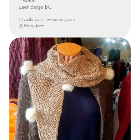
цвет Beige BC
© Jaala Spiro · www.ravelry.com
© Flickr, фото