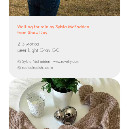
Waiting for rain by Sylvia McFadden
from Shawl Joy
2,3 мотка
цвет Light Gray GC
© Sylvia McFadden · www.ravelry.com
© radicalradish, фото