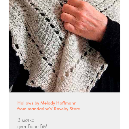
Hollows by Melody Hoffmann
from mandarine’s' Ravelry Store
3 мотка
цвет Bone BM