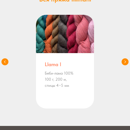
Llama I
Беби-лама 100%
100 г, 200 м,
спицы 4−5 мм