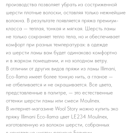
производства позволяет убрать из состриженной
шерсти плотные волоски, оставляя только нежнейшие
волокна. В результате появляется пряжа премиум-
класса — теплая, тонкая и мягкая. Шерсть ламы
не только сохраняет тепло тела, но и обеспечивает
комфорт при разных температурах: в одежде
из шерсти ламы вам будет одинаково комфортно
и в жарком помещении, и на холодном ветру.
В отличии от других видов пряжи из ламы Illimani,
Eco-llama имеет более тонкую нить, а гланое —
не отбеливается и не окрашивается. Все цвета,
представленные в палитре, — ​это естественные
оттенки шерсти ламы или смеси Moulinex.
В интернет-магазине Wool Story можно купить эко
пряжу Illimani Eco-llama цвет LE234 Moulinex,
изготовленную из волокон шерсти, собранных
в кристально чистом регионе Боливии