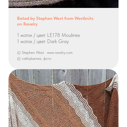
Batad by Stephen West from Westknits
on Ravelry
1 моток / цвет LE178 Moulinex
1 моток / цвет Dark Gray
© Stephen West · www.ravelry.com
© cathybarnes, фото