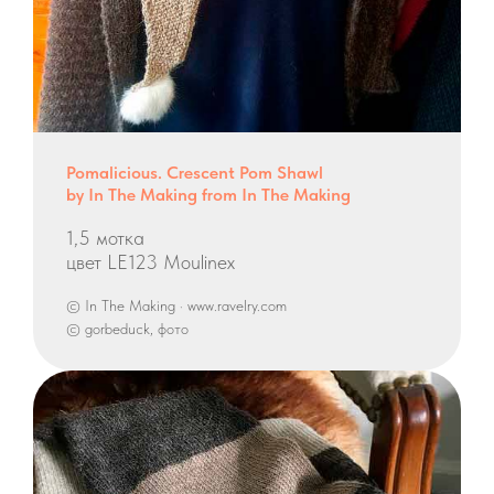
Pomalicious. Crescent Pom Shawl
by In The Making from In The Making
1,5 мотка
цвет LE123 Moulinex
© In The Making · www.ravelry.com
© gorbeduck, фото