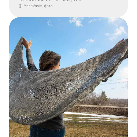
© AnneVasic, фото