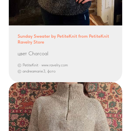
Sunday Sweater by PetiteKnit from PetiteKnit
Ravelry Store
цвет Charcoal
© PetiteKnit · www.ravelry.com
© andreamarie3, фото