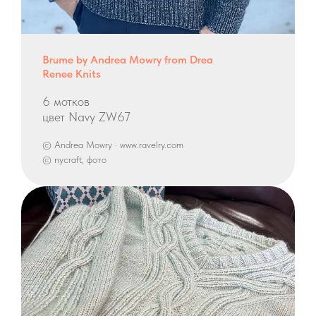
Brume by Andrea Mowry from Drea
Renee Knits
6 мотков
цвет Navy ZW67
© Andrea Mowry · www.ravelry.com
© nycraft, фото