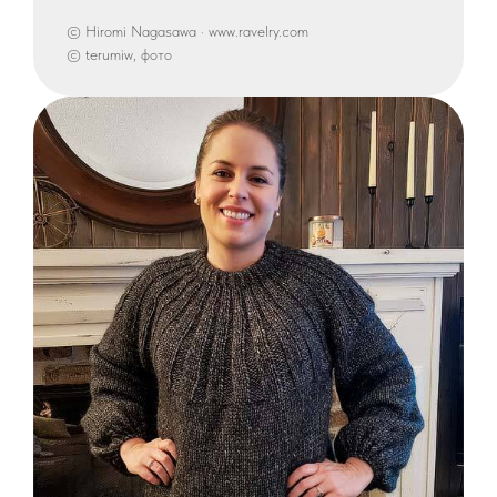
© Hiromi Nagasawa · www.ravelry.com
© terumiw, фото