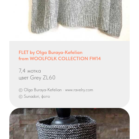
FLET by Olga Buraya-Kefelian
from WOOLFOLK COLLECTION FW14
7,4 мотка
цвет Grey ZL60
© Olga Buraya-Kefelian · www.ravelry.com
© Sunadori, фото