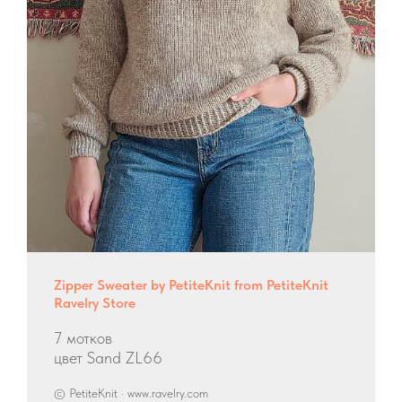
Zipper Sweater by PetiteKnit from PetiteKnit
Ravelry Store
7 мотков
цвет Sand ZL66
© PetiteKnit · www.ravelry.com