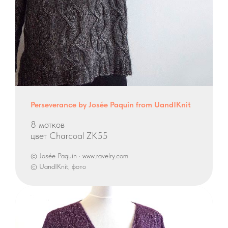
Perseverance by Josée Paquin from UandIKnit
8 мотков
цвет Charcoal ZK55
© Josée Paquin · www.ravelry.com
© UandIKnit, фото