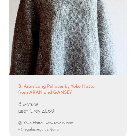
B. Aran Long Pullover by Yoko Hatta
from ARAN and GANSEY
8 мотков
цвет Grey ZL60
© Yoko Hatta · www.ravelry.com
© regulusregulus, фото