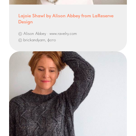
Lajoie Shawl by Alison Abbey from LaReserve
Design
© Alison Abbey · www.ravelry.com
© brickandyarn, фото