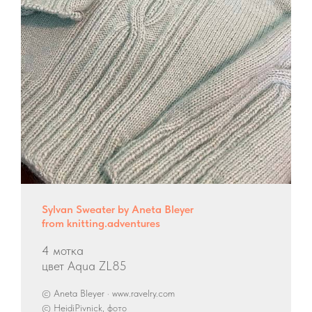
Sylvan Sweater by Aneta Bleyer
from knitting.adventures
4 мотка
цвет Aqua ZL85
© Aneta Bleyer · www.ravelry.com
© HeidiPivnick, фото