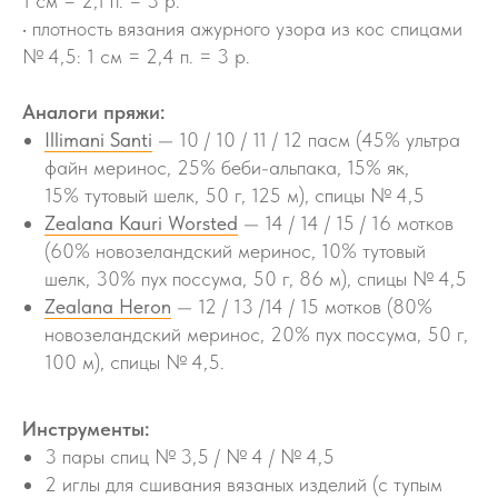
1 см = 2,1 п. = 3 р.
• плотность вязания ажурного узора из кос спицами
№ 4,5: 1 см = 2,4 п. = 3 р.
Аналоги пряжи:
Illimani Santi
— 10 / 10 / 11 / 12 пасм (45% ультра
файн меринос, 25% беби-альпака, 15% як,
15% тутовый шелк, 50 г, 125 м), спицы № 4,5
Zealana Kauri Worsted
— 14 / 14 / 15 / 16 мотков
(60% новозеландский меринос, 10% тутовый
шелк, 30% пух поссума, 50 г, 86 м), спицы № 4,5
Zealana Heron
— 12 / 13 /14 / 15 мотков (80%
новозеландский меринос, 20% пух поссума, 50 г,
100 м), спицы № 4,5.
Инструменты:
3 пары спиц № 3,5 / № 4 / № 4,5
2 иглы для сшивания вязаных изделий (с тупым