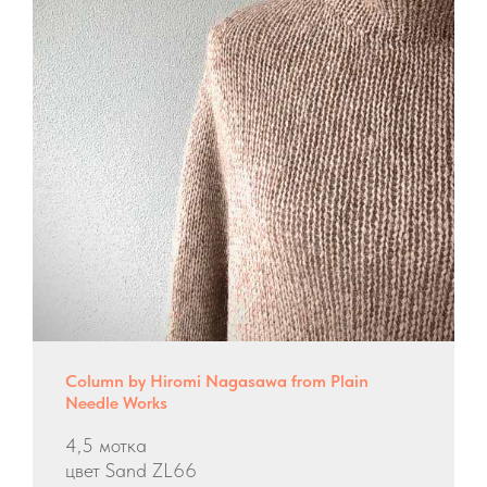
Column by Hiromi Nagasawa from Plain
Needle Works
4,5 мотка
цвет Sand ZL66