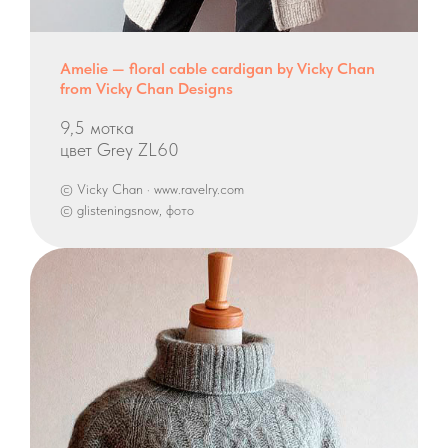
Amelie — floral cable cardigan by Vicky Chan
from Vicky Chan Designs
9,5 мотка
цвет Grey ZL60
© Vicky Chan · www.ravelry.com
© glisteningsnow, фото