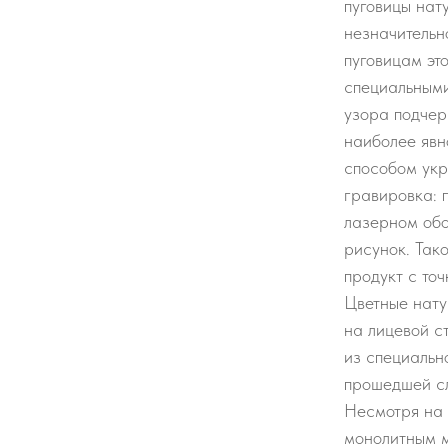
пуговицы нат
незначительн
пуговицам это
специальными
узора подчер
наиболее явн
способом укр
гравировка: 
лазерном обо
рисунок. Так
продукт с точ
Цветные нату
на лицевой с
из специальн
прошедшей сл
Несмотря на т
монолитным м