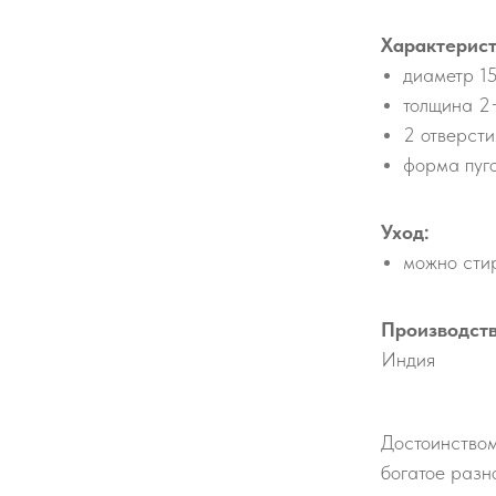
Характерист
диаметр 1
толщина 2
2 отверсти
форма пуг
Уход:
можно стир
Производств
Индия
Достоинством
богатое разн