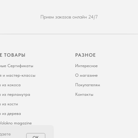
Прием заказов онлайн 24/7
Е ТОВАРЫ
РАЗНОЕ
ные Сертификаты
Интересное
я и мастер-классы
О магазине
 из кокоса
Покупателям
 из перламутра
Контакты
 из кости
 из дерева
olokno magazine
 даете
OK