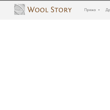
Пряжа
Др