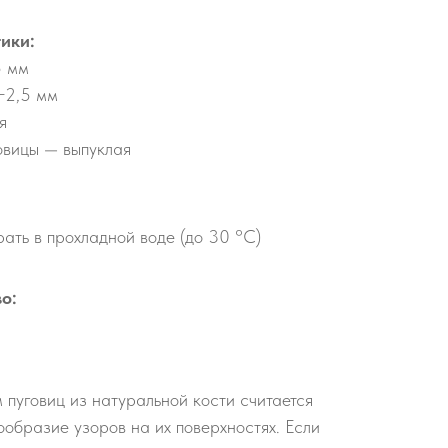
ики:
5 мм
−2,5 мм
я
овицы — выпуклая
ать в прохладной воде (до 30 °С)
о:
 пуговиц из натуральной кости считается
ообразие узоров на их поверхностях. Если