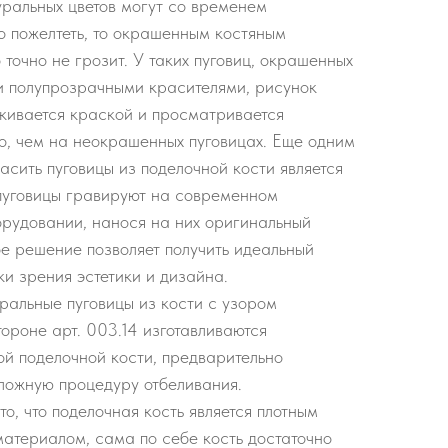
уральных цветов могут со временем
о пожелтеть, то окрашенным костяным
 точно не грозит. У таких пуговиц, окрашенных
 полупрозрачными красителями, рисунок
кивается краской и просматривается
о, чем на неокрашенных пуговицах. Еще одним
асить пуговицы из поделочной кости является
пуговицы гравируют на современном
рудовании, нанося на них оригинальный
ое решение позволяет получить идеальный
ки зрения эстетики и дизайна.
ральные пуговицы из кости с узором
тороне арт. 003.14 изготавливаются
ой поделочной кости, предварительно
ожную процедуру отбеливания.
о, что поделочная кость является плотным
атериалом, сама по себе кость достаточно