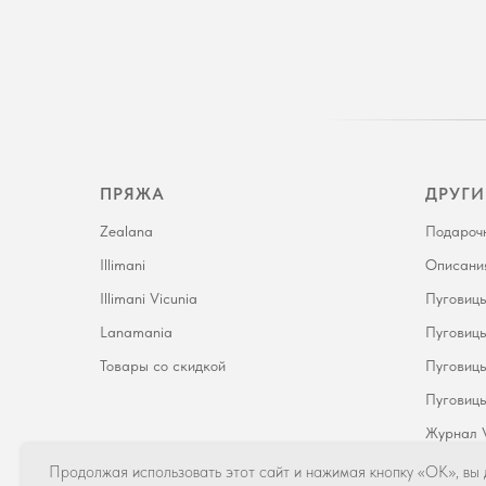
ПРЯЖА
ДРУГИ
Zealana
Подароч
Illimani
Описани
Illimani Vicunia
Пуговицы
Lanamania
Пуговицы
Товары со скидкой
Пуговицы
Пуговицы
Журнал V
Продолжая использовать этот сайт и нажимая кнопку «ОК», вы